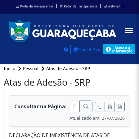
Portal da Transparência
Radar da Transparência
Webmail
Acesso à
Social Gov
Informação
Início
Pessoal
Atas de Adesão - SRP
Atas de Adesão - SRP
conteúdo principal
Consultar na Página:
Atualizado em: 27/07/2026
DECLARAÇÃO DE INEXISTÊNCIA DE ATAS DE