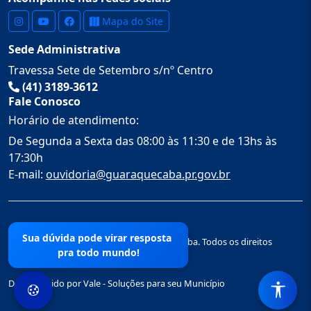
Mapa do Site
Sede Administrativa
Travessa Sete de Setembro s/nº Centro
(41) 3189-3612
Fale Conosco
Horário de atendimento:
De Segunda a Sexta das 08:00 às 11:30 e de 13hs às
17:30h
E-mail:
ouvidoria@guaraquecaba.pr.gov.br
Sua dúvida pode virar resposta
© 2026 Prefeitura Municipal de Guaraqueçaba. Todos os direitos
pra todo mundo!
reservados.
Desenvolvido por Vale - Soluções para seu Município