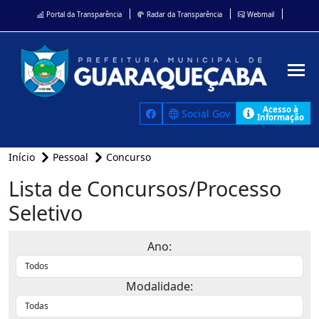
Portal da Transparência
Radar da Transparência
Webmail
Acesso à
Social Gov
Informação
Início
Pessoal
Concurso
Lista de Concursos/Processo
Seletivo
Ano:
Modalidade: