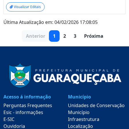
Visualizar Editais
Última Atualização em: 04/02/2026 17:08:05
Anterior
1
2
3
Próxima
Acesso á informação
Município
Perguntas Frequentes
Unidades de Conservação
Esic - informações
Município
E-SIC
Infraestrutura
Ouvidoria
Localização