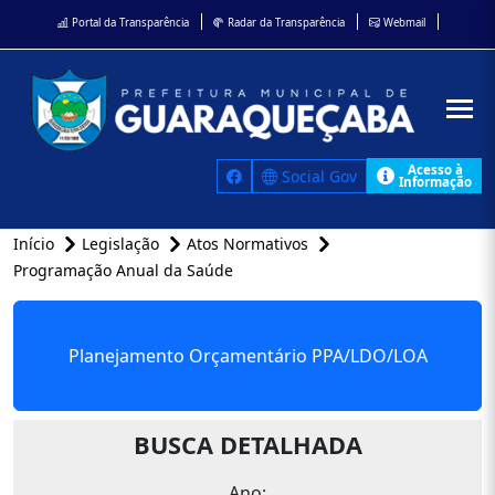
Portal da Transparência
Radar da Transparência
Webmail
Acesso à
Social Gov
Informação
Início
Legislação
Atos Normativos
Programação Anual da Saúde
Planejamento Orçamentário PPA/LDO/LOA
BUSCA DETALHADA
Ano: