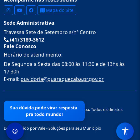
Mapa do Site
Sede Administrativa
Travessa Sete de Setembro s/nº Centro
(41) 3189-3612
Fale Conosco
Horário de atendimento:
De Segunda a Sexta das 08:00 às 11:30 e de 13hs às
17:30h
E-mail:
ouvidoria@guaraquecaba.pr.gov.br
Sua dúvida pode virar resposta
© 2026 Prefeitura Municipal de Guaraqueçaba. Todos os direitos
pra todo mundo!
reservados.
Desenvolvido por Vale - Soluções para seu Município