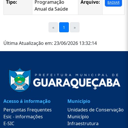
Tipo:
Programação
Arquivo:
BAIXAR
Anual da Saúde
«
1
»
Última Atualização em: 23/06/2026 13:32:14
Acesso á informação
Município
Perguntas Frequentes
Unidades de Conservação
Esic - informações
Município
E-SIC
Infraestrutura