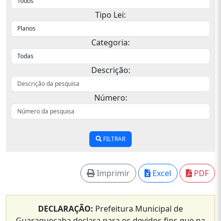
Tipo Lei:
Categoria:
Descrição:
Número:
FILTRAR
Imprimir
Excel
PDF
DECLARAÇÃO:
Prefeitura Municipal de
Guaraqueçaba declara para os devidos fins que na